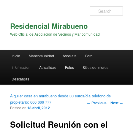
Sear
Residencial Mirabueno
Web Oficial de Asociación de Vecinos y Mancomunidad
Main menu
Inicio
Mancomunidad
Asociate
Foro
Skip to primary content
Skip to secondary content
Informacion
Actualidad
Fotos
Sitios de Interes
Descargas
Alquiler casa en mirabueno desde 30 euros/dia telefono del
propietario: 600 666 777
Post navigation
←
Previous
Next
→
Posted on
18 abril, 2012
Solicitud Reunión con el