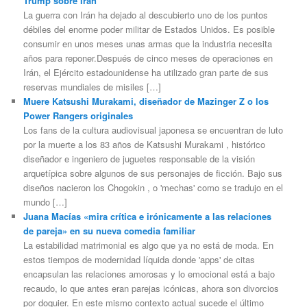
Trump sobre Irán
La guerra con Irán ha dejado al descubierto uno de los puntos
débiles del enorme poder militar de Estados Unidos. Es posible
consumir en unos meses unas armas que la industria necesita
años para reponer.Después de cinco meses de operaciones en
Irán, el Ejército estadounidense ha utilizado gran parte de sus
reservas mundiales de misiles […]
Muere Katsushi Murakami, diseñador de Mazinger Z o los
Power Rangers originales
Los fans de la cultura audiovisual japonesa se encuentran de luto
por la muerte a los 83 años de Katsushi Murakami , histórico
diseñador e ingeniero de juguetes responsable de la visión
arquetípica sobre algunos de sus personajes de ficción. Bajo sus
diseños nacieron los Chogokin , o 'mechas' como se tradujo en el
mundo […]
Juana Macías «mira crítica e irónicamente a las relaciones
de pareja» en su nueva comedia familiar
La estabilidad matrimonial es algo que ya no está de moda. En
estos tiempos de modernidad líquida donde 'apps' de citas
encapsulan las relaciones amorosas y lo emocional está a bajo
recaudo, lo que antes eran parejas icónicas, ahora son divorcios
por doquier. En este mismo contexto actual sucede el último