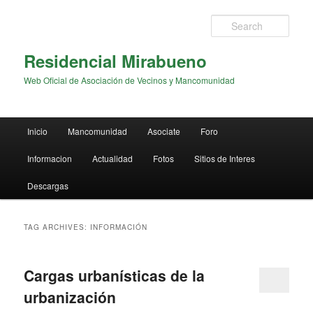
Sear
Residencial Mirabueno
Web Oficial de Asociación de Vecinos y Mancomunidad
Main menu
Inicio
Mancomunidad
Asociate
Foro
Skip to primary content
Skip to secondary content
Informacion
Actualidad
Fotos
Sitios de Interes
Descargas
TAG ARCHIVES:
INFORMACIÓN
Cargas urbanísticas de la
urbanización