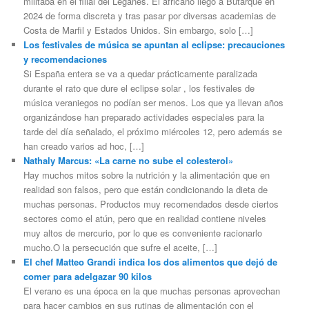
militaba en el filial del Leganés. El africano llegó a Butarque en
2024 de forma discreta y tras pasar por diversas academias de
Costa de Marfil y Estados Unidos. Sin embargo, solo […]
Los festivales de música se apuntan al eclipse: precauciones
y recomendaciones
Si España entera se va a quedar prácticamente paralizada
durante el rato que dure el eclipse solar , los festivales de
música veraniegos no podían ser menos. Los que ya llevan años
organizándose han preparado actividades especiales para la
tarde del día señalado, el próximo miércoles 12, pero además se
han creado varios ad hoc, […]
Nathaly Marcus: «La carne no sube el colesterol»
Hay muchos mitos sobre la nutrición y la alimentación que en
realidad son falsos, pero que están condicionando la dieta de
muchas personas. Productos muy recomendados desde ciertos
sectores como el atún, pero que en realidad contiene niveles
muy altos de mercurio, por lo que es conveniente racionarlo
mucho.O la persecución que sufre el aceite, […]
El chef Matteo Grandi indica los dos alimentos que dejó de
comer para adelgazar 90 kilos
El verano es una época en la que muchas personas aprovechan
para hacer cambios en sus rutinas de alimentación con el