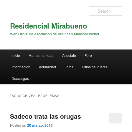
Sear
Residencial Mirabueno
Web Oficial de Asociación de Vecinos y Mancomunidad
Main menu
Inicio
Mancomunidad
Asociate
Foro
Skip to primary content
Skip to secondary content
Informacion
Actualidad
Fotos
Sitios de Interes
Descargas
TAG ARCHIVES:
PROBLEMAS
Sadeco trata las orugas
Posted on
20 marzo, 2013