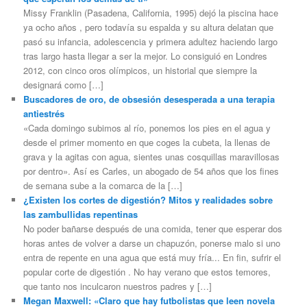
Missy Franklin (Pasadena, California, 1995) dejó la piscina hace
ya ocho años , pero todavía su espalda y su altura delatan que
pasó su infancia, adolescencia y primera adultez haciendo largo
tras largo hasta llegar a ser la mejor. Lo consiguió en Londres
2012, con cinco oros olímpicos, un historial que siempre la
designará como […]
Buscadores de oro, de obsesión desesperada a una terapia
antiestrés
«Cada domingo subimos al río, ponemos los pies en el agua y
desde el primer momento en que coges la cubeta, la llenas de
grava y la agitas con agua, sientes unas cosquillas maravillosas
por dentro». Así es Carles, un abogado de 54 años que los fines
de semana sube a la comarca de la […]
¿Existen los cortes de digestión? Mitos y realidades sobre
las zambullidas repentinas
No poder bañarse después de una comida, tener que esperar dos
horas antes de volver a darse un chapuzón, ponerse malo si uno
entra de repente en una agua que está muy fría... En fin, sufrir el
popular corte de digestión . No hay verano que estos temores,
que tanto nos inculcaron nuestros padres y […]
Megan Maxwell: «Claro que hay futbolistas que leen novela