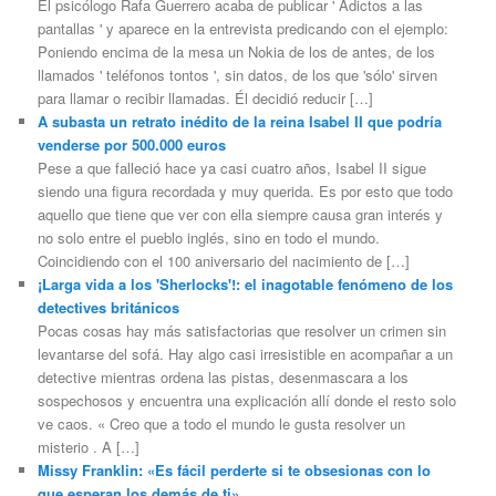
El psicólogo Rafa Guerrero acaba de publicar ' Adictos a las
pantallas ' y aparece en la entrevista predicando con el ejemplo:
Poniendo encima de la mesa un Nokia de los de antes, de los
llamados ' teléfonos tontos ', sin datos, de los que 'sólo' sirven
para llamar o recibir llamadas. Él decidió reducir […]
A subasta un retrato inédito de la reina Isabel II que podría
venderse por 500.000 euros
Pese a que falleció hace ya casi cuatro años, Isabel II sigue
siendo una figura recordada y muy querida. Es por esto que todo
aquello que tiene que ver con ella siempre causa gran interés y
no solo entre el pueblo inglés, sino en todo el mundo.
Coincidiendo con el 100 aniversario del nacimiento de […]
¡Larga vida a los 'Sherlocks'!: el inagotable fenómeno de los
detectives británicos
Pocas cosas hay más satisfactorias que resolver un crimen sin
levantarse del sofá. Hay algo casi irresistible en acompañar a un
detective mientras ordena las pistas, desenmascara a los
sospechosos y encuentra una explicación allí donde el resto solo
ve caos. « Creo que a todo el mundo le gusta resolver un
misterio . A […]
Missy Franklin: «Es fácil perderte si te obsesionas con lo
que esperan los demás de ti»